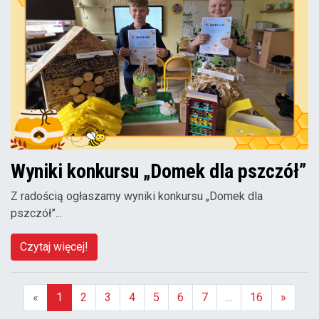
Wyniki konkursu „Domek dla pszczół”
Z radością ogłaszamy wyniki konkursu „Domek dla
pszczół”...
Czytaj więcej!
«
1
2
3
4
5
6
7
...
16
»
(aktualna)