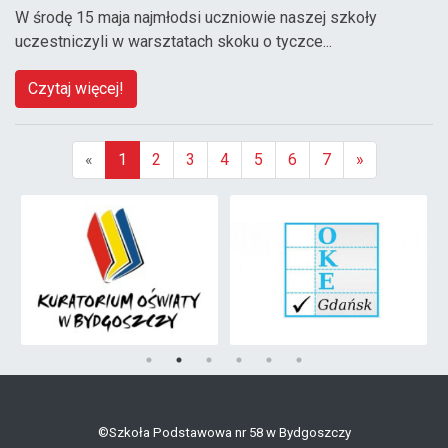
W środę 15 maja najmłodsi uczniowie naszej szkoły
uczestniczyli w warsztatach skoku o tyczce...
Czytaj więcej!
«
1
2
3
4
5
6
7
»
(aktualna)
©Szkoła Podstawowa nr 58 w Bydgoszczy